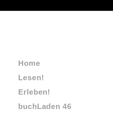
Home
Lesen!
Erleben!
buchLaden 46